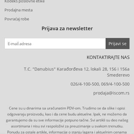
Kodeks poslovne etike
Prodajna mesta
Povraćaj robe
Prijava za newsletter
Prijavi se
KONTAKTIRAJTE NAS
T.C. "Danubius" Karađorđeva 12, lokali 28, 156 i 156a
Smederevo
026/4-100-500, 069/4-100-500
prodaja@iscom.rs
Cene su u dinarima sa uračunatim PDV-om. Trudimo se da slike i opisi
odgovaraju proizvodu, kao i da cene budu aktuelne. Ipak, ne možemo da
garantujemo da su sve informacije potpuno tačne. Svi artikli su deo našeg
asortimana i nisu svi raspoloživi za preuzimanje u svakom trenutku.
Ponudu za ostale artikle, informacije o stanju lagera i aktuelnim cenama