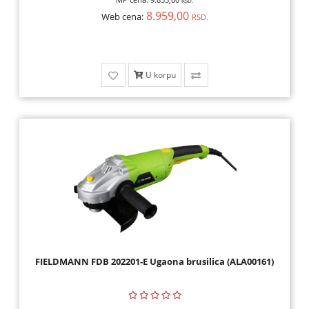
RSD.
8.959,00
Web cena:
RSD.
U korpu
FIELDMANN FDB 202201-E Ugaona brusilica (ALA00161)