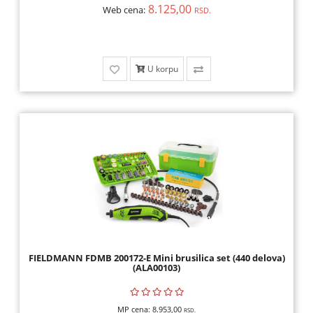
8.125,00
Web cena:
RSD.
U korpu
FIELDMANN FDMB 200172-E Mini brusilica set (440 delova)
(ALA00103)
MP cena:
8.953,00
RSD.