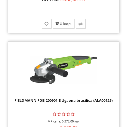
OPREMA,
HOBI
ALARMI,
U korpu
VIDEO
NADZOR,
ELEKTRONIKA
ALATI
I
MAŠINE
FIELDMANN FDB 200901-E Ugaona brusilica (ALA00125)
MP cena:
6.372,00
RSD.