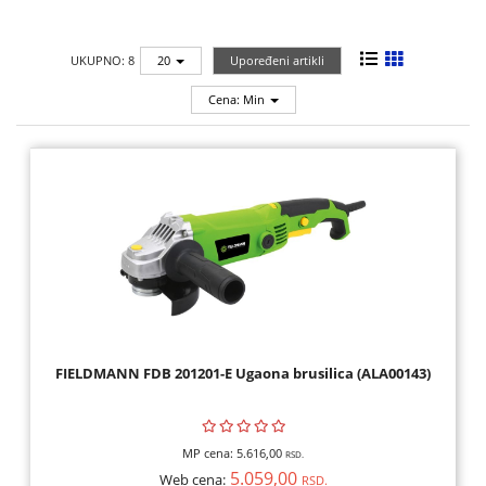
TEHNIKA
UKUPNO: 8
20
Upoređeni artikli
MALI
KUĆNI
Cena: Min
APARATI
RAČUNARI,
MONITORI,
SOFTVER
RAČUNARSKE
KOMPONENTE
RAČUNARSKE
FIELDMANN FDB 201201-E Ugaona brusilica (ALA00143)
PERIFERIJE,
FLASH
MEM
MP cena:
5.616,00
RSD.
5.059,00
Web cena:
RSD.
ŠTAMPAČI,