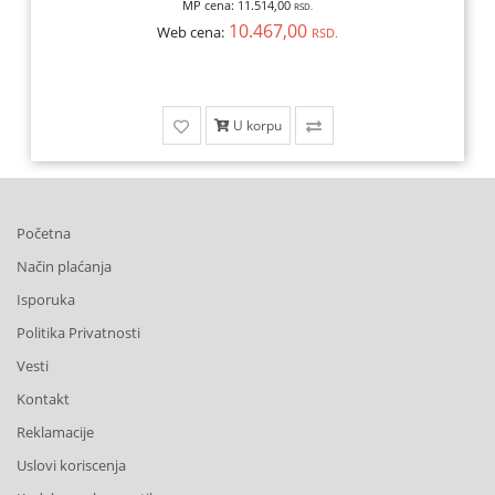
MP cena:
11.514,00
RSD.
10.467,00
Web cena:
RSD.
U korpu
Početna
Način plaćanja
Isporuka
Politika Privatnosti
Vesti
Kontakt
Reklamacije
Uslovi koriscenja