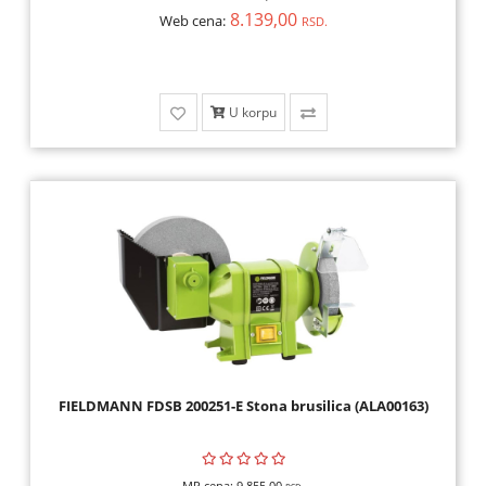
8.139,00
Web cena:
RSD.
U korpu
FIELDMANN FDSB 200251-E Stona brusilica (ALA00163)
MP cena:
9.855,00