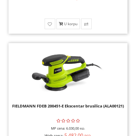
SKENERI,
POTROŠNI
U korpu
MREŽNA
OPREMA
GAMING
OPREMA,
KONZOLE,
IGRICE
KULERI,
KABLOVI,
ADAPTERI
FIELDMANN FDEB 200451-E Ekscentar brusilica (ALA00121)
SMART
HOME,
MP cena:
6.030,00
RSD.
AUTO
5.482,00
Web cena:
RSD.