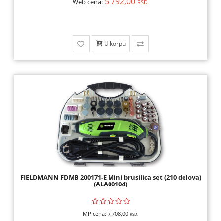
5.792,00
Web cena:
RSD.
U korpu
FIELDMANN FDMB 200171-E Mini brusilica set (210 delova)
(ALA00104)
MP cena:
7.708,00
RSD.