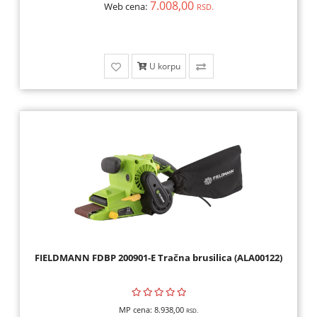
7.008,00
Web cena:
RSD.
U korpu
FIELDMANN FDBP 200901-E Tračna brusilica (ALA00122)
MP cena:
8.938,00
RSD.