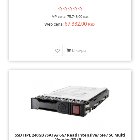
MP cena:
75.748,00
RSD.
67.332,00
Web cena:
RSD.
U korpu
SSD HPE 240GB /SATA/ 6G/ Read Intensive/ SFF/ SC Multi
Vendor/3Y (P...