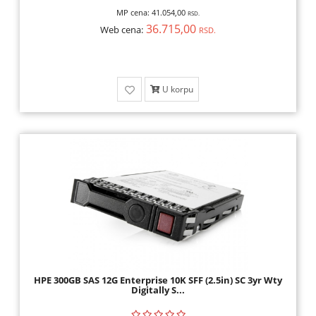
MP cena:
41.054,00
RSD.
36.715,00
Web cena:
RSD.
U korpu
HPE 300GB SAS 12G Enterprise 10K SFF (2.5in) SC 3yr Wty
Digitally S...