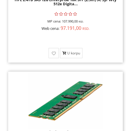
512e Digita...
MP cena:
107.990,00
RSD.
97.191,00
Web cena:
RSD.
U korpu