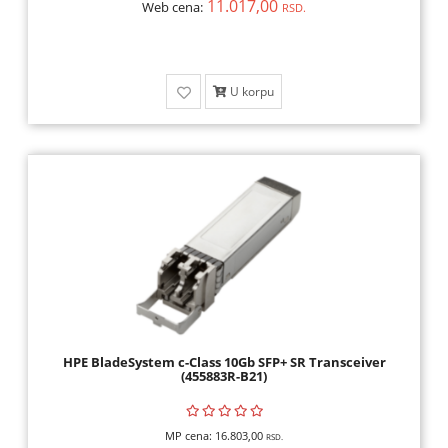
11.017,00
Web cena:
RSD.
SKENERI,
POTROŠNI
U korpu
MREŽNA
OPREMA
GAMING
OPREMA,
KONZOLE,
IGRICE
KULERI,
KABLOVI,
ADAPTERI
HPE BladeSystem c-Class 10Gb SFP+ SR Transceiver
(455883R-B21)
SMART
HOME,
AUTO
MP cena:
16.803,00
RSD.