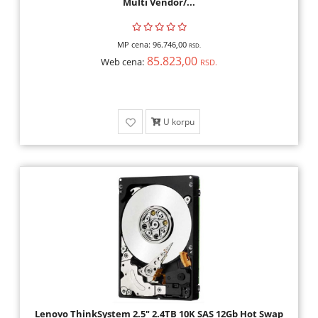
Multi Vendor/...
MP cena:
96.746,00
RSD.
85.823,00
Web cena:
RSD.
U korpu
Lenovo ThinkSystem 2.5" 2.4TB 10K SAS 12Gb Hot Swap