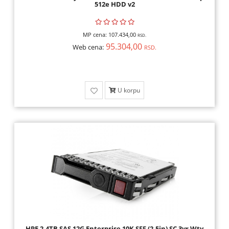
512e HDD v2
MP cena:
107.434,00
RSD.
95.304,00
Web cena:
RSD.
U korpu
HPE 2.4TB SAS 12G Enterprise 10K SFF (2.5in) SC 3yr Wty