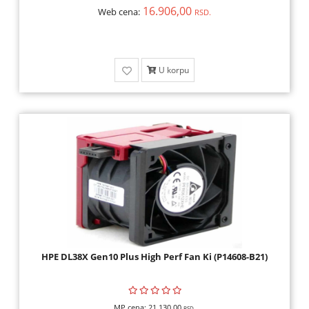
16.906,00
Web cena:
RSD.
U korpu
HPE DL38X Gen10 Plus High Perf Fan Ki (P14608-B21)
MP cena:
21.130,00
RSD.