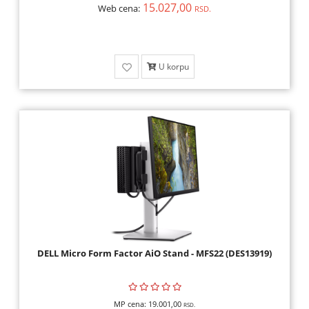
15.027,00
OPREMA,
Web cena:
RSD.
HOBI
ALARMI,
U korpu
VIDEO
NADZOR,
ELEKTRONIKA
ALATI
I
MAŠINE
DELL Micro Form Factor AiO Stand - MFS22 (DES13919)
MP cena:
19.001,00
RSD.