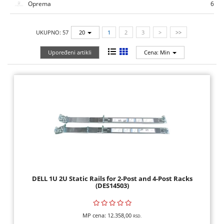
Oprema
6
TEHNIKA
MALI
UKUPNO: 57
20
1
2
3
>
>>
KUĆNI
Upoređeni artikli
Cena: Min
APARATI
RAČUNARI,
MONITORI,
SOFTVER
RAČUNARSKE
KOMPONENTE
RAČUNARSKE
PERIFERIJE,
DELL 1U 2U Static Rails for 2-Post and 4-Post Racks
(DES14503)
FLASH
MEM
MP cena:
12.358,00
RSD.
ŠTAMPAČI,