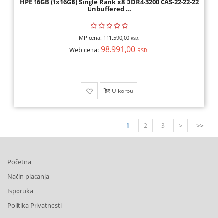
HPE 16GB (1x16GB) Single Rank x8 DDR4-3200 CAS-22-22-22
Unbuffered ...
MP cena:
111.590,00
RSD.
98.991,00
Web cena:
RSD.
U korpu
1
2
3
>
>>
Početna
Način plaćanja
Isporuka
Politika Privatnosti