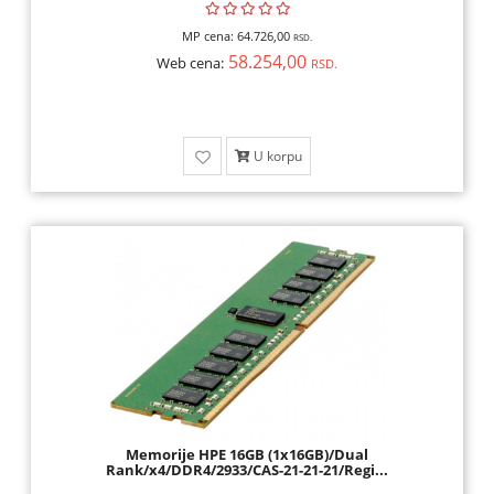
MP cena:
64.726,00
RSD.
58.254,00
Web cena:
RSD.
U korpu
Memorije HPE 16GB (1x16GB)/Dual
Rank/x4/DDR4/2933/CAS-21-21-21/Regi...