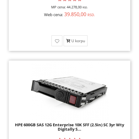
MP cena:
44.278,00
RSD.
39.850,00
Web cena:
RSD.
U korpu
HPE 600GB SAS 12G Enterprise 10K SFF (2.5in) SC 3yr Wty
Digitally S...