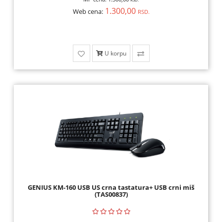
RSD.
1.300,00
Web cena:
RSD.
U korpu
GENIUS KM-160 USB US crna tastatura+ USB crni miš
(TAS00837)