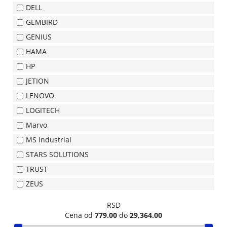
DELL
TEHNIKA
GEMBIRD
MALI
GENIUS
KUĆNI
HAMA
APARATI
HP
RAČUNARI,
JETION
MONITORI,
LENOVO
SOFTVER
LOGITECH
Marvo
RAČUNARSKE
MS Industrial
KOMPONENTE
STARS SOLUTIONS
RAČUNARSKE
TRUST
PERIFERIJE,
ZEUS
FLASH
MEM
RSD
Cena od
779.00
do
29,364.00
ŠTAMPAČI,