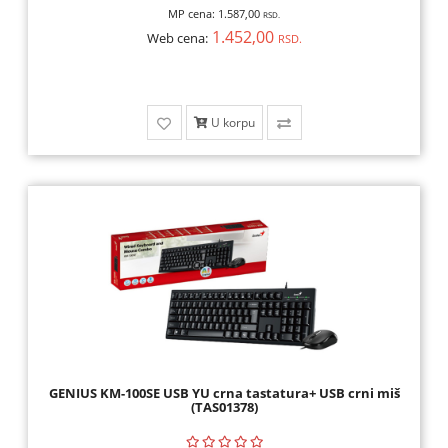
MP cena:
1.587,00
RSD.
1.452,00
Web cena:
RSD.
U korpu
GENIUS KM-100SE USB YU crna tastatura+ USB crni miš
(TAS01378)