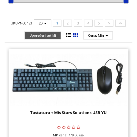
SKENERI,
POTROŠNI
UKUPNO: 121
20
1
2
3
4
5
>
>>
MREŽNA
Upoređeni artikli
Cena: Min
OPREMA
GAMING
OPREMA,
KONZOLE,
IGRICE
KULERI,
KABLOVI,
ADAPTERI
Tastatura + Mis Stars Solutions USB YU
SMART
HOME,
AUTO
MP cena:
779,00
RSD.