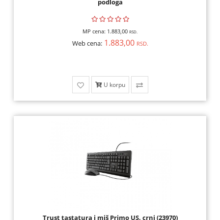
podloga
MP cena:
1.883,00
RSD.
1.883,00
Web cena:
RSD.
U korpu
Trust tastatura i miš Primo US, crni (23970)