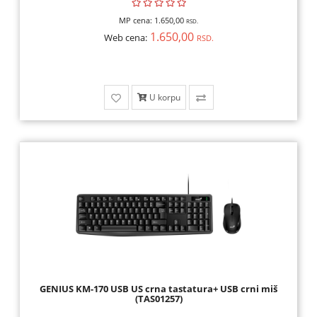
MP cena:
1.650,00
RSD.
1.650,00
Web cena:
RSD.
U korpu
GENIUS KM-170 USB US crna tastatura+ USB crni miš
(TAS01257)