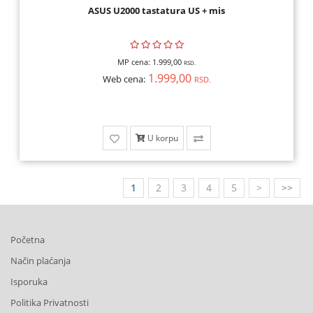
ASUS U2000 tastatura US + mis
MP cena:
1.999,00
RSD.
1.999,00
Web cena:
RSD.
U korpu
1
2
3
4
5
>
>>
Početna
Način plaćanja
Isporuka
Politika Privatnosti