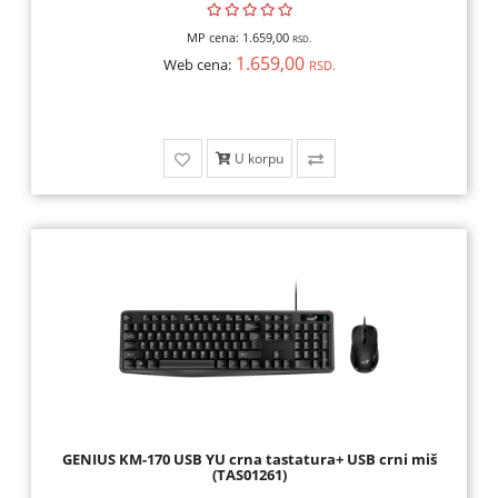
MP cena:
1.659,00
RSD.
1.659,00
Web cena:
RSD.
U korpu
GENIUS KM-170 USB YU crna tastatura+ USB crni miš
(TAS01261)