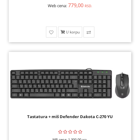
OPREMA,
779,00
Web cena:
RSD.
HOBI
ALARMI,
U korpu
VIDEO
NADZOR,
ELEKTRONIKA
ALATI
I
MAŠINE
Tastatura + miš Defender Dakota C-270 YU
MP cena:
1.300,00