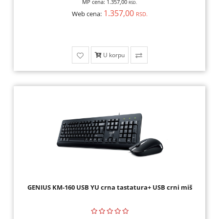
MP cena:
1.357,00
RSD.
1.357,00
Web cena:
RSD.
U korpu
GENIUS KM-160 USB YU crna tastatura+ USB crni miš