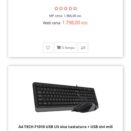
MP cena:
1.966,00
RSD.
1.798,00
Web cena:
RSD.
U korpu
A4 TECH F1010 USB US siva tastatura + USB sivi miš