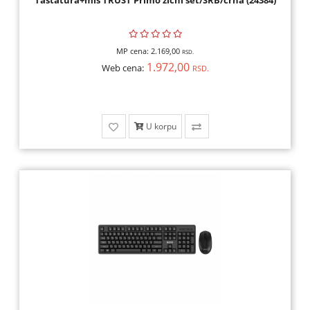
Tastatura+miš TRUST Primo žični set/SRB/crna (24384)
MP cena:
2.169,00
RSD.
1.972,00
Web cena:
RSD.
U korpu