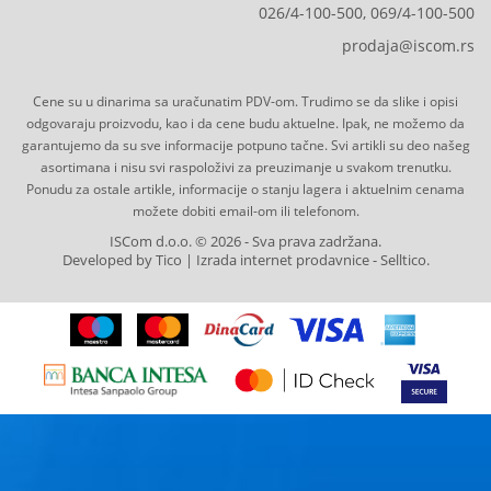
OPREMA,
026/4-100-500, 069/4-100-500
HOBI
prodaja@iscom.rs
ALARMI,
Cene su u dinarima sa uračunatim PDV-om. Trudimo se da slike i opisi
VIDEO
odgovaraju proizvodu, kao i da cene budu aktuelne. Ipak, ne možemo da
NADZOR,
garantujemo da su sve informacije potpuno tačne. Svi artikli su deo našeg
asortimana i nisu svi raspoloživi za preuzimanje u svakom trenutku.
ELEKTRONIKA
Ponudu za ostale artikle, informacije o stanju lagera i aktuelnim cenama
možete dobiti email-om ili telefonom.
ALATI
ISCom d.o.o. © 2026 - Sva prava zadržana.
I
Developed by Tico | Izrada internet prodavnice
-
Selltico.
MAŠINE