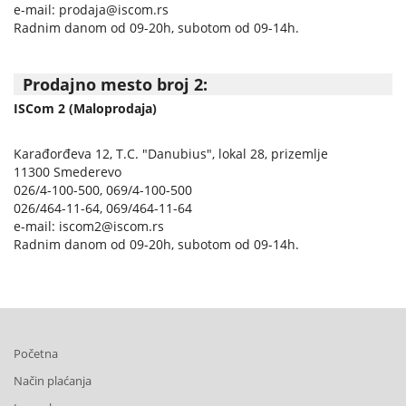
e-mail: prodaja@iscom.rs
TEHNIKA
Radnim danom od 09-20h, subotom od 09-14h.
MALI
KUĆNI
Prodajno mesto broj 2:
APARATI
ISCom 2 (Maloprodaja)
RAČUNARI,
Karađorđeva 12, T.C. "Danubius", lokal 28, prizemlje
MONITORI,
11300 Smederevo
SOFTVER
026/4-100-500, 069/4-100-500
026/464-11-64, 069/464-11-64
e-mail: iscom2@iscom.rs
RAČUNARSKE
Radnim danom od 09-20h, subotom od 09-14h.
KOMPONENTE
RAČUNARSKE
PERIFERIJE,
FLASH
Početna
MEM
Način plaćanja
ŠTAMPAČI,