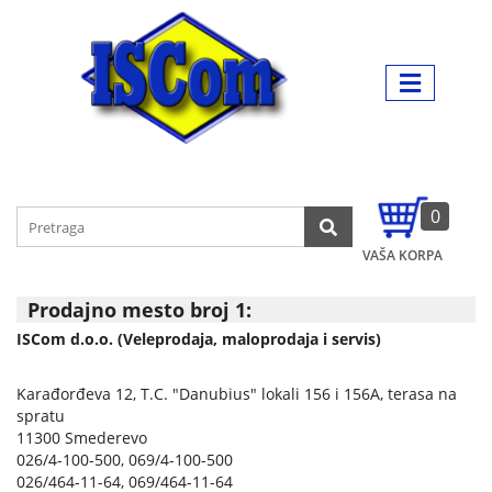
Početna
026/4-
Kako
100-
Kategorije
da
500
,
poručite
069/4-
LAPTOPOVI,
100-
Način
500
TABLETI,
plaćanja
NAVIGACIJE
Uloguj se
Isporuka
0
Registracija
TELEVIZORI,
Reference
VAŠA KORPA
PROJEKTORI,
Servis
AUDIOVIDEO
Prodajno mesto broj 1:
Vesti
ISCom d.o.o. (Veleprodaja, maloprodaja i servis)
MOBILNI
Kontakt
I
Karađorđeva 12, T.C. "Danubius" lokali 156 i 156A, terasa na
FIKSNI
Akcije
spratu
TELEFONI
11300 Smederevo
Prodajna
026/4-100-500, 069/4-100-500
mesta
026/464-11-64, 069/464-11-64
BELA