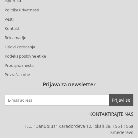
Isporuka
SKENERI,
Politika Privatnosti
POTROŠNI
Vesti
Kontakt
MREŽNA
OPREMA
Reklamacije
Uslovi koriscenja
GAMING
Kodeks poslovne etike
OPREMA,
Prodajna mesta
KONZOLE,
IGRICE
Povraćaj robe
Prijava za newsletter
KULERI,
KABLOVI,
Prijavi se
ADAPTERI
KONTAKTIRAJTE NAS
SMART
HOME,
T.C. "Danubius" Karađorđeva 12, lokali 28, 156 i 156a
Smederevo
AUTO