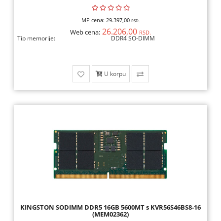
MP cena:
29.397,00
RSD.
26.206,00
Web cena:
RSD.
Tip memorije:
DDR4 SO-DIMM
U korpu
KINGSTON SODIMM DDR5 16GB 5600MT s KVR56S46BS8-16
(MEM02362)