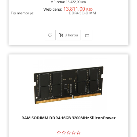
MP cena:
15.422,00
RSD.
13.811,00
Web cena:
RSD.
Tip memorije:
DDR4 SO-DIMM
U korpu
RAM SODIMM DDR4 16GB 3200MHz SiliconPower