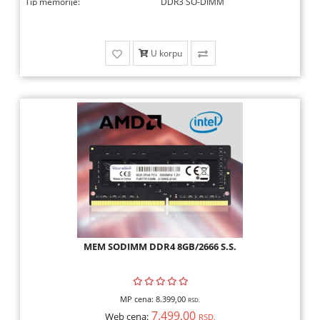
Tip memorije:
DDR3 SO-DIMM
U korpu
MEM SODIMM DDR4 8GB/2666 S.S.
MP cena:
8.399,00
RSD.
7.499,00
Web cena:
RSD.