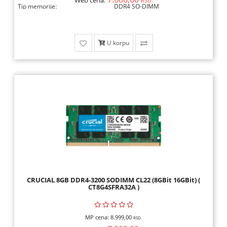
Web cena:
RSD.
Tip memorije:
DDR4 SO-DIMM
U korpu
CRUCIAL 8GB DDR4-3200 SODIMM CL22 (8GBit 16GBit) (
CT8G4SFRA32A )
MP cena:
8.999,00
RSD.