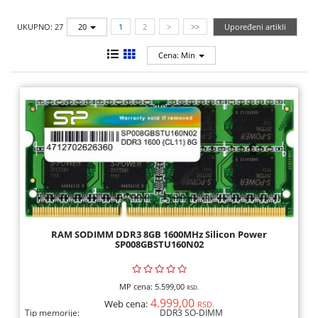
SKENERI,
UKUPNO: 27
20
1
2
>
>>
Upoređeni artikli
POTROŠNI
Cena: Min
MREŽNA
OPREMA
GAMING
OPREMA,
KONZOLE,
IGRICE
KULERI,
KABLOVI,
RAM SODIMM DDR3 8GB 1600MHz Silicon Power
ADAPTERI
SP008GBSTU160N02
SMART
MP cena:
5.599,00
HOME,
RSD.
4.999,00
Web cena:
RSD.
AUTO
Tip memorije:
DDR3 SO-DIMM