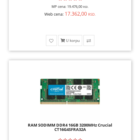
MP cena:
19.476,00
RSD.
17.362,00
Web cena:
RSD.
U korpu
RAM SODIMM DDR4 16GB 3200MHz Crucial
CT16G4SFRA32A