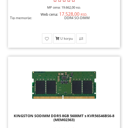
MP cena:
19.662,00
RSD.
17.528,00
Web cena:
RSD.
Tip memorije:
DDR4 SO-DIMM
U korpu
KINGSTON SODIMM DDR5 8GB 5600MT s KVR56S46BS6-8
(MEM02363)