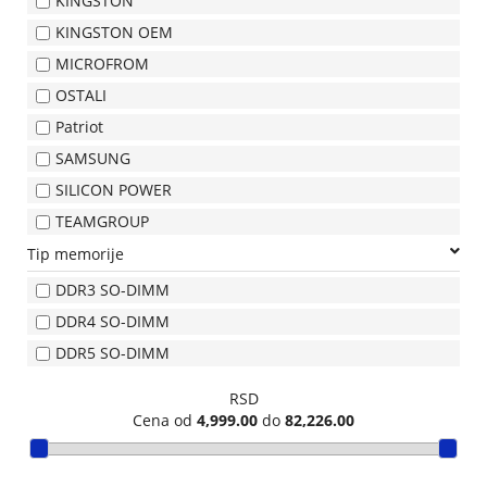
KINGSTON
TEHNIKA
KINGSTON OEM
MICROFROM
MALI
OSTALI
KUĆNI
APARATI
Patriot
SAMSUNG
RAČUNARI,
SILICON POWER
MONITORI,
TEAMGROUP
SOFTVER
Tip memorije
RAČUNARSKE
DDR3 SO-DIMM
KOMPONENTE
DDR4 SO-DIMM
DDR5 SO-DIMM
RAČUNARSKE
PERIFERIJE,
RSD
FLASH
Cena od
4,999.00
do
82,226.00
MEM
ŠTAMPAČI,