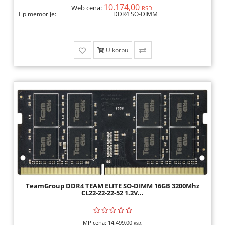
10.174,00
Web cena:
RSD.
Tip memorije:
DDR4 SO-DIMM
U korpu
TeamGroup DDR4 TEAM ELITE SO-DIMM 16GB 3200Mhz
CL22-22-22-52 1.2V...
MP cena:
14.499,00
RSD.