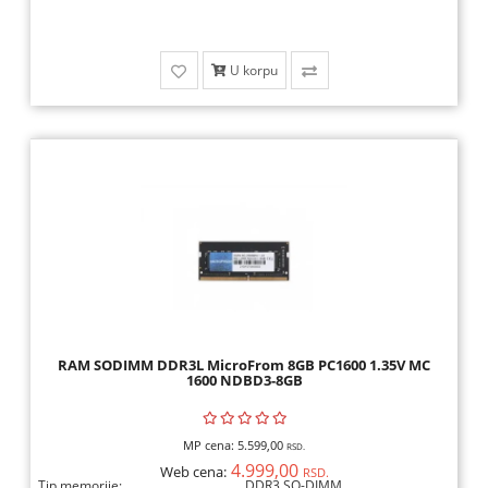
OPREMA,
HOBI
U korpu
ALARMI,
VIDEO
NADZOR,
ELEKTRONIKA
ALATI
I
MAŠINE
RAM SODIMM DDR3L MicroFrom 8GB PC1600 1.35V MC
1600 NDBD3-8GB
MP cena:
5.599,00
RSD.
4.999,00
Web cena:
RSD.
Tip memorije:
DDR3 SO-DIMM