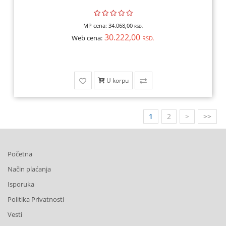
MP cena:
34.068,00
RSD.
30.222,00
Web cena:
RSD.
U korpu
1
2
>
>>
Početna
Način plaćanja
Isporuka
Politika Privatnosti
Vesti