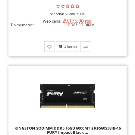
MP cena:
32.888,00
RSD.
29.175,00
Web cena:
RSD.
Tip memorije:
DDR5 SO-DIMM
U korpu
KINGSTON SODIMM DDR5 16GB 6000MT s KF560S38IB-16
FURY Impact Black ...