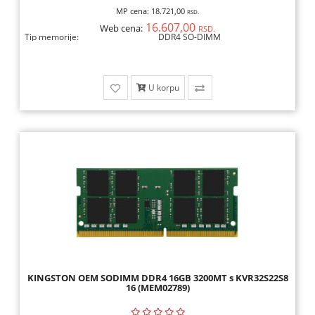
MP cena:
18.721,00
RSD.
16.607,00
Web cena:
RSD.
Tip memorije:
DDR4 SO-DIMM
U korpu
KINGSTON OEM SODIMM DDR4 16GB 3200MT s KVR32S22S8
16 (MEM02789)