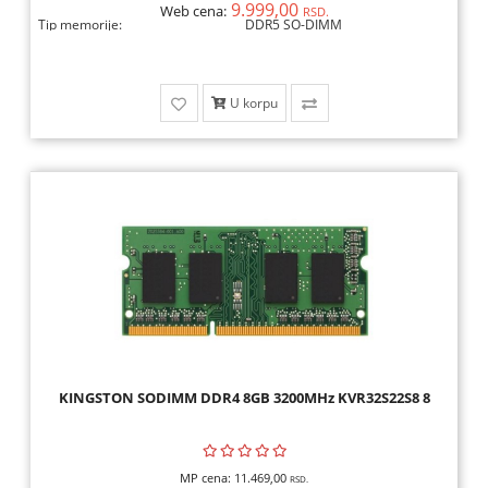
9.999,00
Web cena:
RSD.
Tip memorije:
DDR5 SO-DIMM
U korpu
KINGSTON SODIMM DDR4 8GB 3200MHz KVR32S22S8 8
MP cena:
11.469,00
RSD.