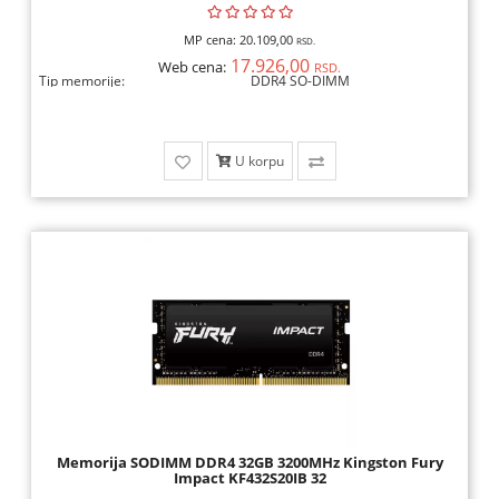
MP cena:
20.109,00
RSD.
17.926,00
Web cena:
RSD.
Tip memorije:
DDR4 SO-DIMM
U korpu
Memorija SODIMM DDR4 32GB 3200MHz Kingston Fury
Impact KF432S20IB 32