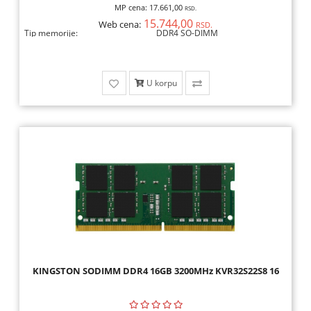
MP cena:
17.661,00
RSD.
15.744,00
Web cena:
RSD.
Tip memorije:
DDR4 SO-DIMM
U korpu
KINGSTON SODIMM DDR4 16GB 3200MHz KVR32S22S8 16