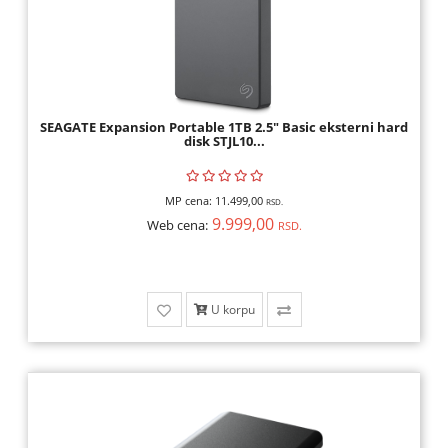
SEAGATE Expansion Portable 1TB 2.5" Basic eksterni hard
disk STJL10...
MP cena:
11.499,00
RSD.
9.999,00
Web cena:
RSD.
U korpu