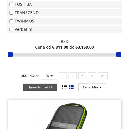
TOSHIBA
TEHNIKA
TRANSCEND
MALI
TWINMOS
KUĆNI
Verbatim
APARATI
RSD
RAČUNARI,
Cena od
6,811.00
do
63,159.00
MONITORI,
SOFTVER
RAČUNARSKE
UKUPNO: 41
20
1
2
3
>
>>
KOMPONENTE
Upoređeni artikli
Cena: Min
RAČUNARSKE
PERIFERIJE,
FLASH
MEM
ŠTAMPAČI,