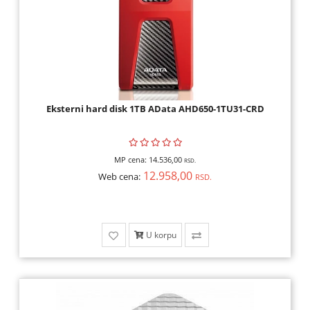
Eksterni hard disk 1TB AData AHD650-1TU31-CRD
MP cena:
14.536,00
RSD.
12.958,00
Web cena:
RSD.
U korpu