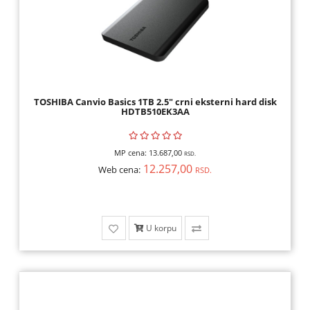
TOSHIBA Canvio Basics 1TB 2.5" crni eksterni hard disk
HDTB510EK3AA
MP cena:
13.687,00
RSD.
12.257,00
Web cena:
RSD.
U korpu