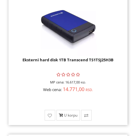
Eksterni hard disk 1TB Transcend TS1TSJ25H3B
MP cena:
16.617,00
RSD.
14.771,00
Web cena:
RSD.
U korpu