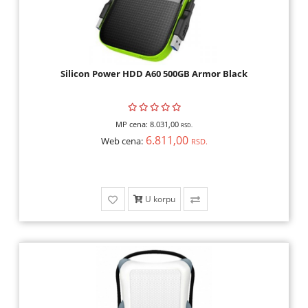
SKENERI,
POTROŠNI
MREŽNA
Silicon Power HDD A60 500GB Armor Black
OPREMA
GAMING
MP cena:
8.031,00
RSD.
OPREMA,
6.811,00
Web cena:
RSD.
KONZOLE,
IGRICE
KULERI,
U korpu
KABLOVI,
ADAPTERI
SMART
HOME,
AUTO