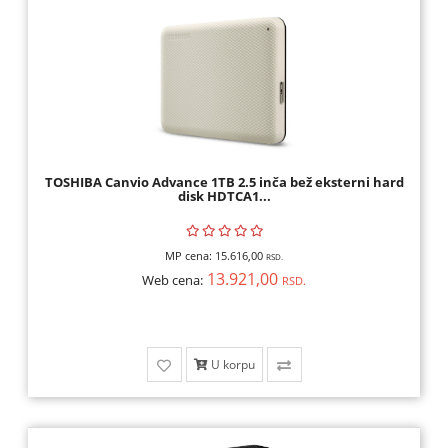
TOSHIBA Canvio Advance 1TB 2.5 inča bež eksterni hard
disk HDTCA1...
MP cena:
15.616,00
RSD.
13.921,00
Web cena:
RSD.
U korpu