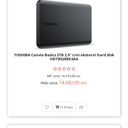
TOSHIBA Canvio Basics 2TB 2.5" crni eksterni hard disk
HDTB520EK3AA
MP cena:
16.519,00
RSD.
14.682,00
Web cena:
RSD.
U korpu