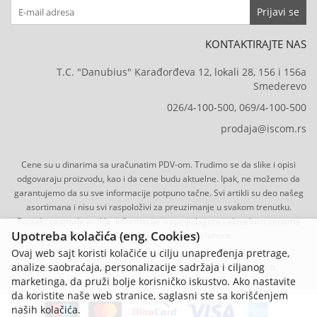
Prijavi se
KONTAKTIRAJTE NAS
T.C. "Danubius" Karađorđeva 12, lokali 28, 156 i 156a
Smederevo
026/4-100-500, 069/4-100-500
prodaja@iscom.rs
Cene su u dinarima sa uračunatim PDV-om. Trudimo se da slike i opisi
odgovaraju proizvodu, kao i da cene budu aktuelne. Ipak, ne možemo da
garantujemo da su sve informacije potpuno tačne. Svi artikli su deo našeg
asortimana i nisu svi raspoloživi za preuzimanje u svakom trenutku.
Ponudu za ostale artikle, informacije o stanju lagera i aktuelnim cenama
Upotreba kolačića (eng. Cookies)
možete dobiti email-om ili telefonom.
Ovaj web sajt koristi kolačiće u cilju unapređenja pretrage,
ISCom d.o.o. © 2026 - Sva prava zadržana.
analize saobraćaja, personalizacije sadržaja i ciljanog
Developed by Tico | Izrada internet prodavnice
-
Selltico.
marketinga, da pruži bolje korisničko iskustvo. Ako nastavite
da koristite naše web stranice, saglasni ste sa korišćenjem
naših kolačića.