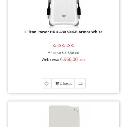
OPREMA,
HOBI
ALARMI,
VIDEO
Silicon Power HDD A30 500GB Armor White
NADZOR,
ELEKTRONIKA
MP cena:
8.213,00
RSD.
ALATI
6.966,00
Web cena:
RSD.
I
MAŠINE
U korpu