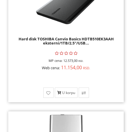
Hard disk TOSHIBA Canvio Basics HDTB510EK3AAH
eksterni/1TB/2.5"/USB...
MP cena:
12.573,00
RSD.
11.154,00
Web cena:
RSD.
U korpu