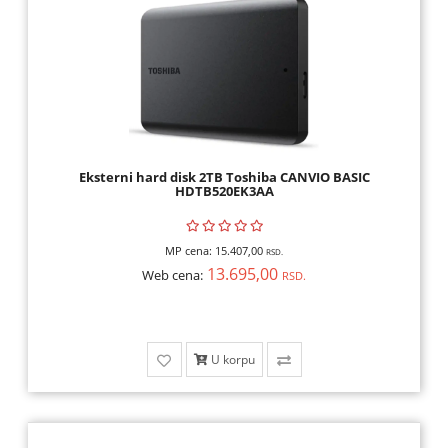
Eksterni hard disk 2TB Toshiba CANVIO BASIC
HDTB520EK3AA
MP cena:
15.407,00
RSD.
13.695,00
Web cena:
RSD.
U korpu