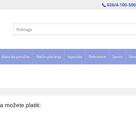
026/4-100-500
Kako da poručite
Način plaćanja
Isporuka
Reference
Servis
Vest
 možete platiti: