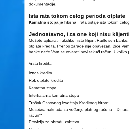
dokumentacije.
Ista rata tokom celog perioda otplate
Kamatna stopa je fiksna
i rata ostaje ista tokom celo
Jednostavno, i za one koji nisu klijent
Možete aplicirati i ukoliko niste klijent Raiffeisen ba
otplate kredita. Prenos zarade nije obavezan. Biće Vam 
banke neće Vam se otvarati novi tekući račun. Ukoliko 
Vrsta kredita
Iznos kredita
Rok otplate kredita
Kamatna stopa
Interkalarna kamatna stopa
Trošak Osnovnog izveštaja Kreditnog biroa*
Mesečna naknada za vođenje platnog računa – Dinarsk
račun**
Provizija za obradu zahteva