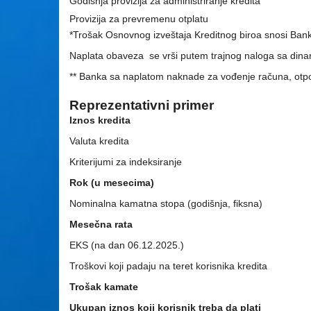
Godišnja provizija za administriranje kredita
Provizija za prevremenu otplatu
*Trošak Osnovnog izveštaja Kreditnog biroa snosi Ban
Naplata obaveza se vrši putem trajnog naloga sa dina
** Banka sa naplatom naknade za vođenje računa, otpoč
Reprezentativni primer
Iznos kredita
Valuta kredita
Kriterijumi za indeksiranje
Rok (u mesecima)
Nominalna kamatna stopa (godišnja, fiksna)
Mesečna rata
EKS (na dan 06.12.2025.)
Troškovi koji padaju na teret korisnika kredita
Trošak kamate
Ukupan iznos koji korisnik treba da plati