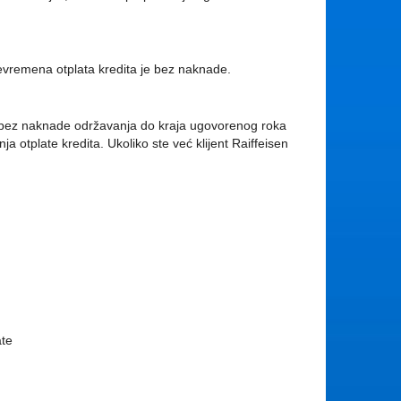
Prevremena otplata kredita je bez naknade.
ita, bez naknade održavanja do kraja ugovorenog roka
otplate kredita. Ukoliko ste već klijent Raiffeisen
te