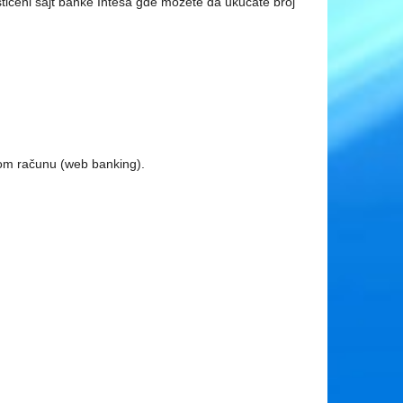
tićeni sajt banke Intesa gde možete da ukucate broj
svom računu (web banking).