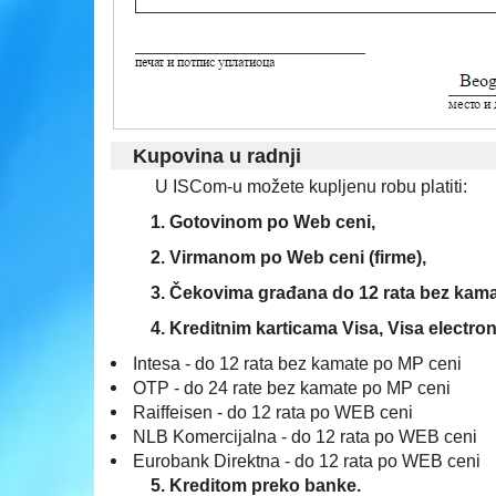
Kupovina u radnji
U ISCom-u možete kupljenu robu platiti:
1. Gotovinom po Web ceni,
2. Virmanom po Web ceni (firme),
3. Čekovima građana do 12 rata bez kamat
4. Kreditnim karticama Visa, Visa electron,
Intesa - do 12 rata bez kamate po MP ceni
OTP - do 24 rate bez kamate po MP ceni
Raiffeisen - do 12 rata po WEB ceni
NLB Komercijalna - do 12 rata po WEB ceni
Eurobank Direktna - do 12 rata po WEB ceni
5. Kreditom preko banke.