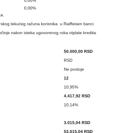
0,00%
0,00%
ka.
rskog tekućeg računa korisnika u Raiffeisen banci.
inje nakon isteka ugovorenog roka otplate kredita.
50.000,00 RSD
RSD
Ne postoje
12
10,95%
4.417,92 RSD
10,14%
3.015,04 RSD
53.015,04 RSD