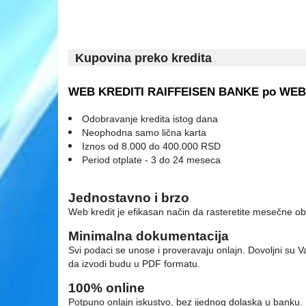
Kupovina preko kredita
WEB KREDITI RAIFFEISEN BANKE po WEB 
Odobravanje kredita istog dana
Neophodna samo lična karta
Iznos od 8.000 do 400.000 RSD
Period otplate - 3 do 24 meseca
Jednostavno i brzo
Web kredit je efikasan način da rasteretite mesečne 
Minimalna dokumentacija
Svi podaci se unose i proveravaju onlajn. Dovoljni su 
da izvodi budu u PDF formatu.
100% online
Potpuno onlajn iskustvo, bez ijednog dolaska u banku. 