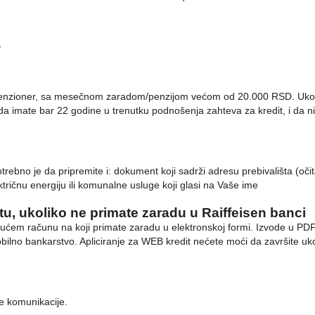
?
ili penzioner, sa mesečnom zaradom/penzijom većom od 20.000 RSD. Ukol
imate bar 22 godine u trenutku podnošenja zahteva za kredit, i da nist
trebno je da pripremite i: dokument koji sadrži adresu prebivališta (očit
ktričnu energiju ili komunalne usluge koji glasi na Vaše ime
u, ukoliko ne primate zaradu u Raiffeisen banci
kućem računu na koji primate zaradu u elektronskoj formi. Izvode u PDF
mobilno bankarstvo. Apliciranje za WEB kredit nećete moći da završite ukol
lje komunikacije.