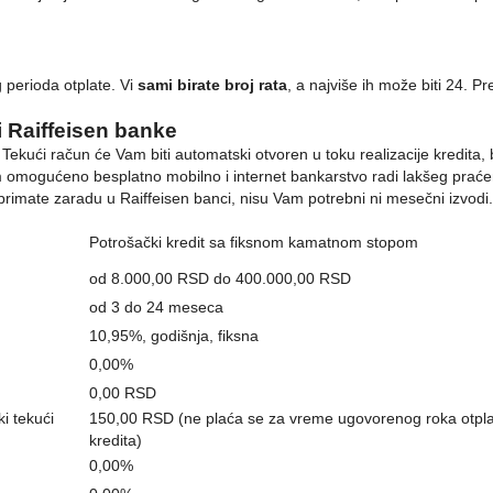
g perioda otplate. Vi
sami birate broj rata
, a najviše ih može biti 24. 
i Raiffeisen banke
nke. Tekući račun će Vam biti automatski otvoren u toku realizacije kred
omogućeno besplatno mobilno i internet bankarstvo radi lakšeg praćenja 
primate zaradu u Raiffeisen banci, nisu Vam potrebni ni mesečni izvodi.
Potrošački kredit sa fiksnom kamatnom stopom
od 8.000,00 RSD do 400.000,00 RSD
od 3 do 24 meseca
10,95%, godišnja, fiksna
0,00%
0,00 RSD
i tekući
150,00 RSD (ne plaća se za vreme ugovorenog roka otpla
kredita)
0,00%