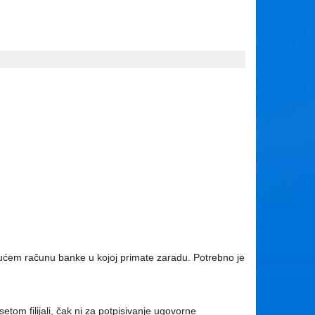
ekućem računu banke u kojoj primate zaradu. Potrebno je
om filijali, čak ni za potpisivanje ugovorne