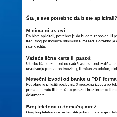
Šta je sve potrebno da biste aplicirali
Minimalni uslovi
Da biste aplicirali, potrebno je da budete zaposleni 
trenutnog poslodavca minimum 6 meseci. Potrebno je da 
rate kredita.
Važeća lična karta ili pasoš
Ukoliko lični dokument ne sadrži adresu prebivališta, po
utvrđivanju poreza na imovinu); ili račun za telefon, ele
Mesečni izvodi od banke u PDF format
Potrebno je priložiti poslednja 3 mesečna izvoda po te
primate zaradu ili ih možete preuzeti kroz internet ili 
dokumenta.
Broj telefona u domaćoj mreži
Ovaj broj telefona će se koristiti prilikom validacije i da