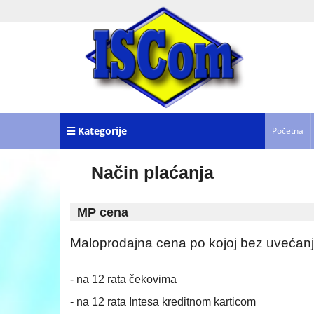
Kategorije
Početna
Način plaćanja
MP cena
Maloprodajna cena po kojoj bez uvećanja
- na 12 rata čekovima
- na 12 rata Intesa kreditnom karticom