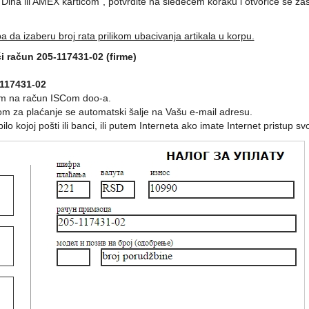
ina ili AMEX karticom", potvrdite na sledećem koraku i otvoriće se zaš
eba da izaberu broj rata prilikom ubacivanja artikala u korpu.
 račun 205-117431-02 (firme)
-117431-02
om na račun ISCom doo-a.
om za plaćanje se automatski šalje na Vašu e-mail adresu.
 kojoj pošti ili banci, ili putem Interneta ako imate Internet pristup 