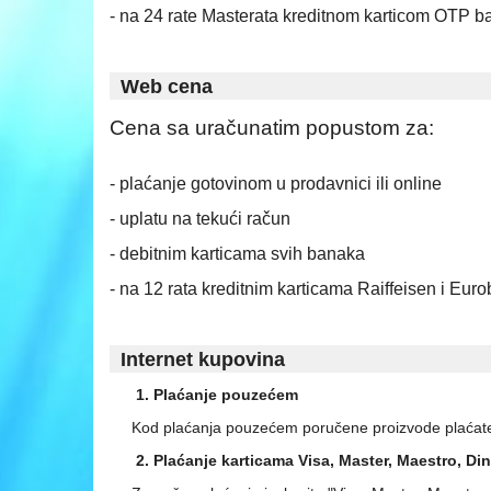
- na 24 rate Masterata kreditnom karticom OTP b
Web cena
Cena sa uračunatim popustom za:
- plaćanje gotovinom u prodavnici ili online
- uplatu na tekući račun
- debitnim karticama svih banaka
- na 12 rata kreditnim karticama Raiffeisen i Eu
Internet kupovina
1. Plaćanje pouzećem
Kod plaćanja pouzećem poručene proizvode plaćate 
2. Plaćanje karticama Visa, Master, Maestro, Din