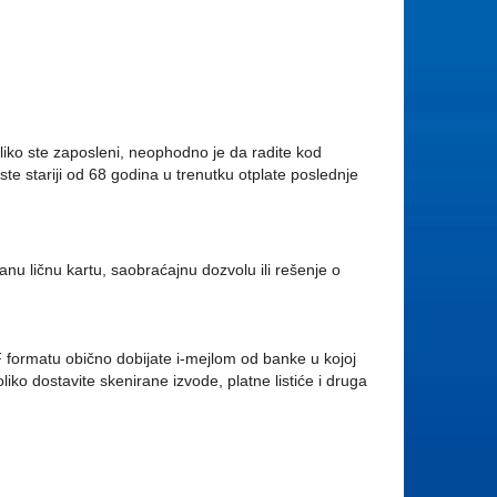
iko ste zaposleni, neophodno je da radite kod
e stariji od 68 godina u trenutku otplate poslednje
anu ličnu kartu, saobraćajnu dozvolu ili rešenje o
 formatu obično dobijate i-mejlom od banke u kojoj
iko dostavite skenirane izvode, platne listiće i druga