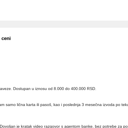
ceni
obaveze. Dostupan u iznosu od 8.000 do 400.000 RSD.
Vam samo lična karta ili pasoš, kao i poslednja 3 mesečna izvoda po t
Dovoljan je kratak video razgovor s agentom banke, bez potrebe za poset