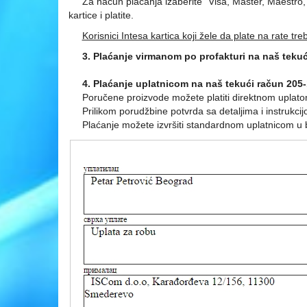
Za načun plaćanja izaberite "Visa, Master, Maestro, D
kartice i platite.
Korisnici Intesa kartica koji žele da plate na rate tr
3. Plaćanje virmanom po profakturi na naš tekući
4. Plaćanje uplatnicom na naš tekući račun 205
Poručene proizvode možete platiti direktnom uplat
Prilikom porudžbine potvrda sa detaljima i instrukcij
Plaćanje možete izvršiti standardnom uplatnicom u bilo