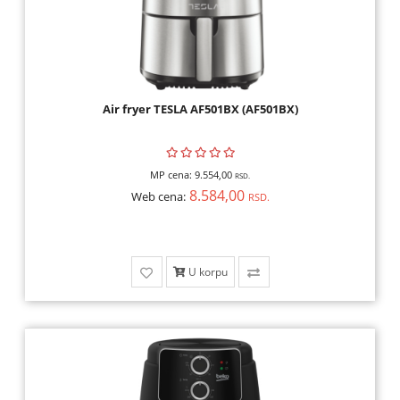
Air fryer TESLA AF501BX (AF501BX)
MP cena:
9.554,00
RSD.
8.584,00
Web cena:
RSD.
U korpu