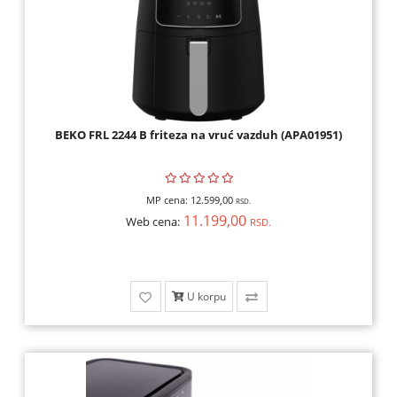
BEKO FRL 2244 B friteza na vruć vazduh (APA01951)
MP cena:
12.599,00
RSD.
11.199,00
Web cena:
RSD.
U korpu