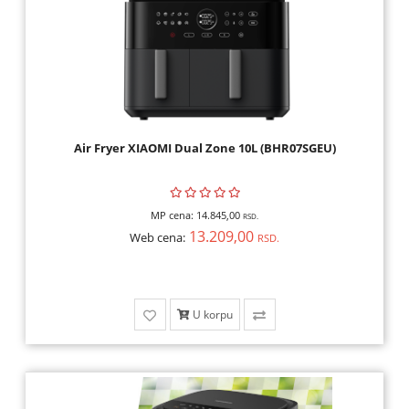
Air Fryer XIAOMI Dual Zone 10L (BHR07SGEU)
MP cena:
14.845,00
RSD.
13.209,00
Web cena:
RSD.
U korpu