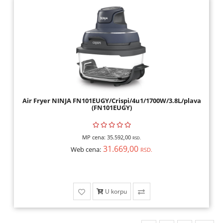
Air Fryer NINJA FN101EUGY/Crispi/4u1/1700W/3.8L/plava
(FN101EUGY)
MP cena:
35.592,00
RSD.
31.669,00
Web cena:
RSD.
U korpu