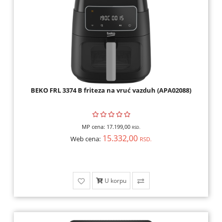
BEKO FRL 3374 B friteza na vruć vazduh (APA02088)
MP cena:
17.199,00
RSD.
15.332,00
Web cena:
RSD.
U korpu