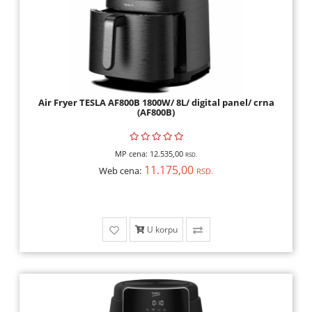
Air Fryer TESLA AF800B 1800W/ 8L/ digital panel/ crna
(AF800B)
MP cena:
12.535,00
RSD.
11.175,00
Web cena:
RSD.
U korpu