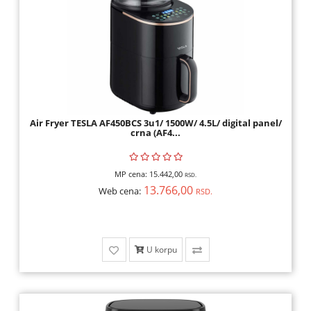
Air Fryer TESLA AF450BCS 3u1/ 1500W/ 4.5L/ digital panel/
crna (AF4...
MP cena:
15.442,00
RSD.
13.766,00
Web cena:
RSD.
U korpu