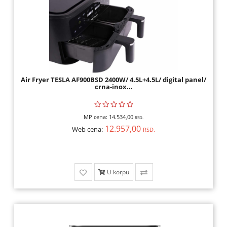
Air Fryer TESLA AF900BSD 2400W/ 4.5L+4.5L/ digital panel/
crna-inox...
MP cena:
14.534,00
RSD.
12.957,00
Web cena:
RSD.
U korpu