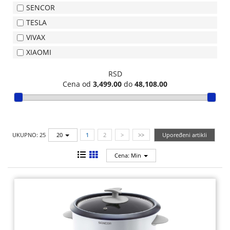
SENCOR
TEHNIKA
TESLA
MALI
VIVAX
KUĆNI
XIAOMI
APARATI
RSD
RAČUNARI,
Cena od
3,499.00
do
48,108.00
MONITORI,
SOFTVER
RAČUNARSKE
UKUPNO: 25
20
1
2
>
>>
Upoređeni artikli
KOMPONENTE
Cena: Min
RAČUNARSKE
PERIFERIJE,
FLASH
MEM
ŠTAMPAČI,