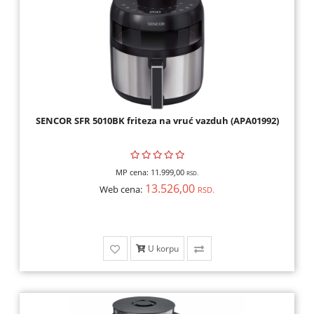
SENCOR SFR 5010BK friteza na vruć vazduh (APA01992)
MP cena:
11.999,00
RSD.
13.526,00
Web cena:
RSD.
U korpu