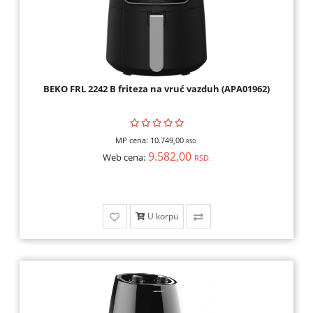
BEKO FRL 2242 B friteza na vruć vazduh (APA01962)
MP cena:
10.749,00
RSD.
9.582,00
Web cena:
RSD.
U korpu