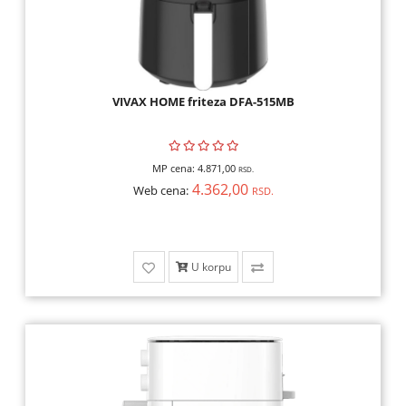
OPREMA,
HOBI
ALARMI,
VIDEO
VIVAX HOME friteza DFA-515MB
NADZOR,
ELEKTRONIKA
MP cena:
4.871,00
RSD.
ALATI
4.362,00
Web cena:
RSD.
I
MAŠINE
U korpu