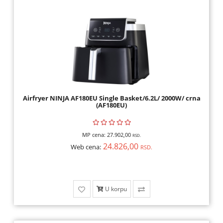
Airfryer NINJA AF180EU Single Basket/6.2L/ 2000W/ crna
(AF180EU)
MP cena:
27.902,00
RSD.
24.826,00
Web cena:
RSD.
U korpu