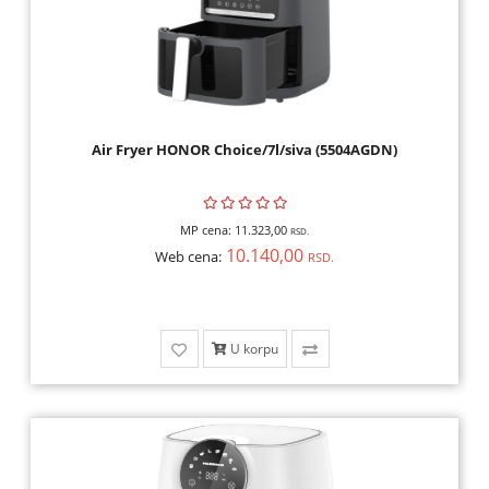
Air Fryer HONOR Choice/7l/siva (5504AGDN)
MP cena:
11.323,00
RSD.
10.140,00
Web cena:
RSD.
U korpu