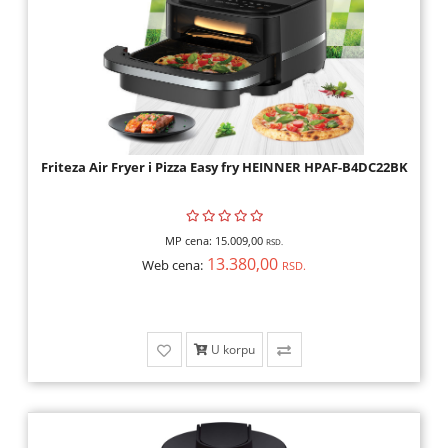
Friteza Air Fryer i Pizza Easy fry HEINNER HPAF-B4DC22BK
MP cena:
15.009,00
RSD.
13.380,00
Web cena:
RSD.
U korpu