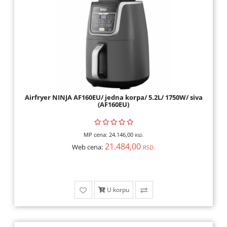
Airfryer NINJA AF160EU/ jedna korpa/ 5.2L/ 1750W/ siva
(AF160EU)
MP cena:
24.146,00
RSD.
21.484,00
Web cena:
RSD.
U korpu