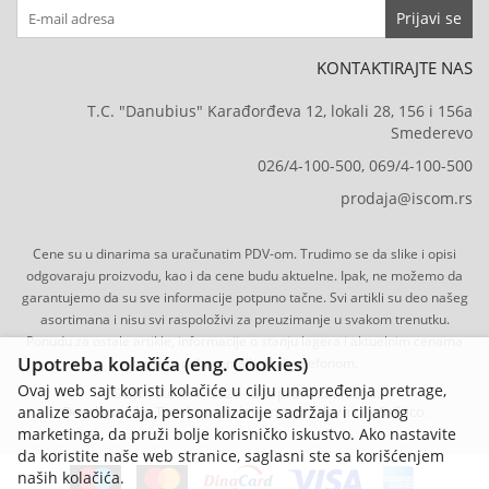
Prijavi se
KONTAKTIRAJTE NAS
T.C. "Danubius" Karađorđeva 12, lokali 28, 156 i 156a
Smederevo
026/4-100-500, 069/4-100-500
prodaja@iscom.rs
Cene su u dinarima sa uračunatim PDV-om. Trudimo se da slike i opisi
odgovaraju proizvodu, kao i da cene budu aktuelne. Ipak, ne možemo da
garantujemo da su sve informacije potpuno tačne. Svi artikli su deo našeg
asortimana i nisu svi raspoloživi za preuzimanje u svakom trenutku.
Ponudu za ostale artikle, informacije o stanju lagera i aktuelnim cenama
Upotreba kolačića (eng. Cookies)
možete dobiti email-om ili telefonom.
Ovaj web sajt koristi kolačiće u cilju unapređenja pretrage,
ISCom d.o.o. © 2026 - Sva prava zadržana.
analize saobraćaja, personalizacije sadržaja i ciljanog
Developed by Tico | Izrada internet prodavnice
-
Selltico.
marketinga, da pruži bolje korisničko iskustvo. Ako nastavite
da koristite naše web stranice, saglasni ste sa korišćenjem
naših kolačića.