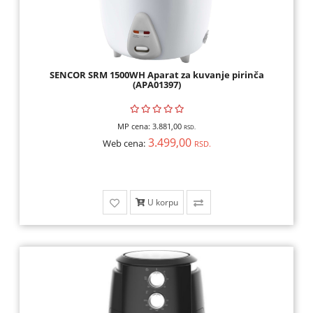
SKENERI,
POTROŠNI
MREŽNA
SENCOR SRM 1500WH Aparat za kuvanje pirinča
OPREMA
(APA01397)
GAMING
MP cena:
3.881,00
RSD.
OPREMA,
3.499,00
Web cena:
RSD.
KONZOLE,
IGRICE
KULERI,
U korpu
KABLOVI,
ADAPTERI
SMART
HOME,
AUTO