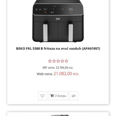
BEKO FRL 5388 B friteza na vruć vazduh (APA01957)
MP cena:
23.766,00
RSD.
21.082,00
Web cena:
RSD.
U korpu