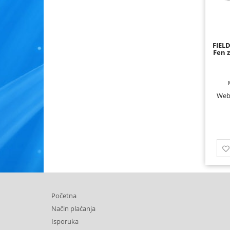
FIEL
Fen 
Web
Početna
Način plaćanja
Isporuka