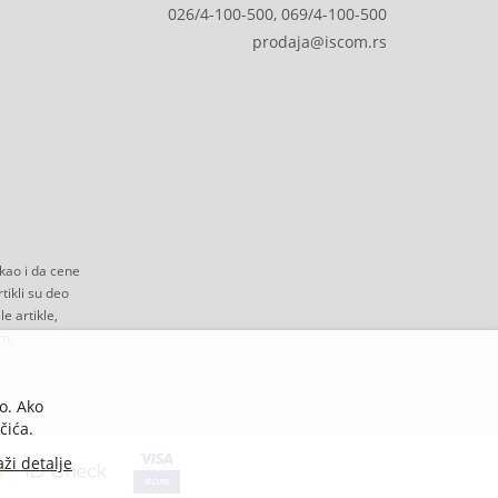
026/4-100-500, 069/4-100-500
prodaja@iscom.rs
kao i da cene
ikli su deo
e artikle,
om.
o. Ako
čića.
aži detalje