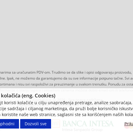
narima sa uračunatim PDV-om. Trudimo se da slike i opisi odgovaraju proizvodu, 
lne. Ipak, ne možemo da garantujemo da su sve informacije potpuno tačne. Svi art
rtimana i nisu svi raspoloživi za preuzimanje u svakom trenutku. Ponudu za ostal
formacije o stanju lagera i aktuelnim cenama možete dobiti email-om ili telefon
kolačića (eng. Cookies)
ISCom d.o.o. © 2026 - Sva prava zadržana.
t koristi kolačiće u cilju unapređenja pretrage, analize saobraćaja,
Developed by Tico | Izrada internet prodavnice
-
Selltico.
ije sadržaja i ciljanog marketinga, da pruži bolje korisničko iskustv
 koristite naše web stranice, saglasni ste sa korišćenjem naših kola
ophodni
Dozvoli sve
Prik