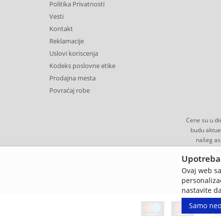
Politika Privatnosti
Vesti
Kontakt
Reklamacije
Uslovi koriscenja
Kodeks poslovne etike
Prodajna mesta
Povraćaj robe
Cene su u di
budu aktue
našeg aso
in
Upotreba 
Ovaj web saj
personalizac
nastavite da
Samo ne