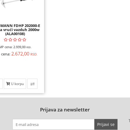
DMANN FDHP 202000-E
za vrući vazduh 2000w
(ALA00108)
MP cena:
2.939,00
RSD.
2.672,00
 cena:
RSD.
U korpu
Prijava za newsletter
Prijavi se