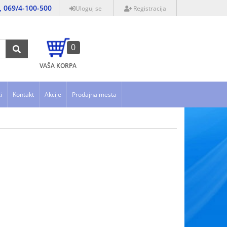
, 069/4-100-500
Uloguj se
Registracija
0
VAŠA KORPA
i
Kontakt
Akcije
Prodajna mesta