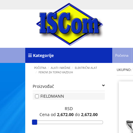
Kategorije
Početna
POČETNA
ALATI I MAŠINE
ELEKTRIČNI ALAT
UKUPNO: 
FENOVI ZA TOPAO VAZDUH
Proizvođač
FIELDMANN
RSD
Cena od
2,672.00
do
2,672.00