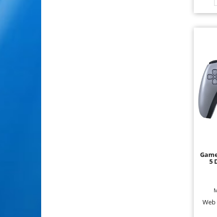
Game
5 
M
Web 