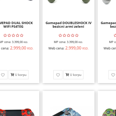
MEPAD DUAL SHOCK
Gamepad DOUBLESHOCK IV
Gamepad
WIFI PS4TEG
bezicni armi zeleni
bez
MP cena:
3.399,00
MP cena:
3.399,00
MP c
RSD.
RSD.
2.999,00
2.999,00
 cena:
Web cena:
Web cen
RSD.
RSD.
U korpu
U korpu