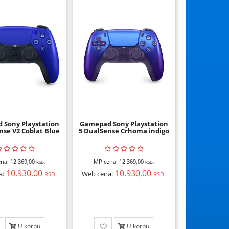
 Sony Playstation
Gamepad Sony Playstation
nse V2 Coblat Blue
5 DualSense Crhoma indigo
na:
12.369,00
MP cena:
12.369,00
RSD.
RSD.
10.930,00
10.930,00
a:
Web cena:
RSD.
RSD.
U korpu
U korpu