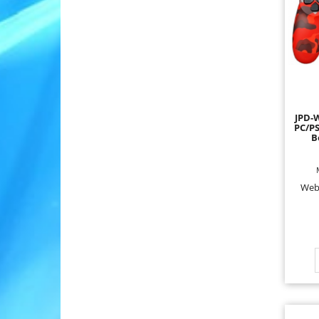
JPD-W
PC/P
B
Web