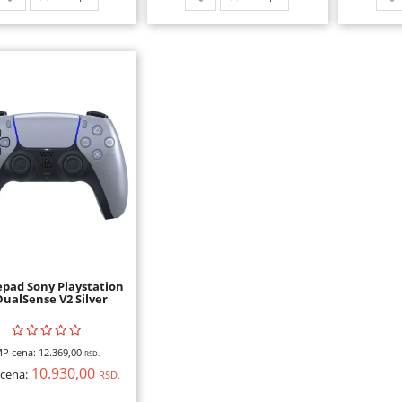
pad Sony Playstation
DualSense V2 Silver
P cena:
12.369,00
RSD.
10.930,00
cena:
RSD.