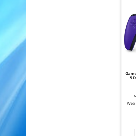
Game
5 
M
Web 