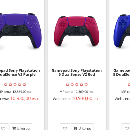
pad Sony Playstation
Gamepad Sony Playstation
Gamepad
DualSense V2 Purple
5 DualSense V2 Red
5 DualSe
P cena:
12.369,00
MP cena:
12.369,00
MP ce
RSD.
RSD.
10.930,00
10.930,00
cena:
Web cena:
Web cen
RSD.
RSD.
U korpu
U korpu