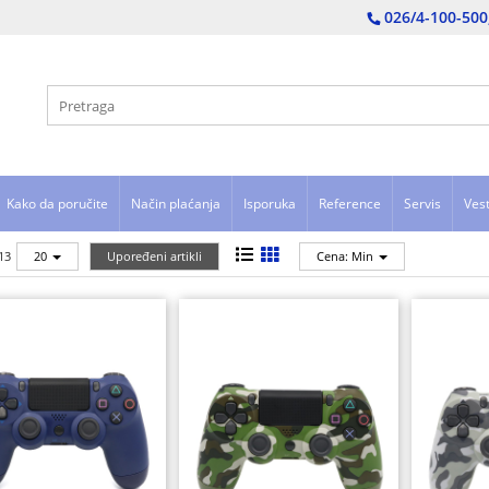
026/4-100-500
Kako da poručite
Način plaćanja
Isporuka
Reference
Servis
Vest
13
20
Upoređeni artikli
Cena: Min