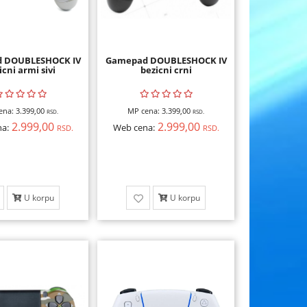
 DOUBLESHOCK IV
Gamepad DOUBLESHOCK IV
icni armi sivi
bezicni crni
ena:
3.399,00
MP cena:
3.399,00
RSD.
RSD.
2.999,00
2.999,00
a:
Web cena:
RSD.
RSD.
U korpu
U korpu