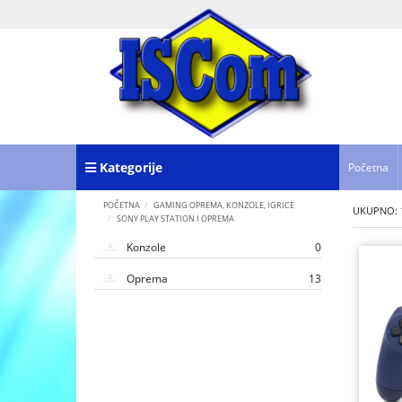
Kategorije
Početna
POČETNA
GAMING OPREMA, KONZOLE, IGRICE
UKUPNO: 
SONY PLAY STATION I OPREMA
Konzole
0
Oprema
13