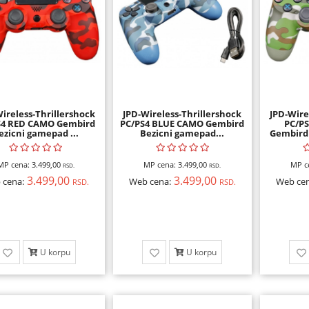
ireless-Thrillershock
JPD-Wireless-Thrillershock
JPD-Wire
S4 RED CAMO Gembird
PC/PS4 BLUE CAMO Gembird
PC/P
ezicni gamepad ...
Bezicni gamepad...
Gembird 
MP cena:
3.499,00
MP cena:
3.499,00
MP c
RSD.
RSD.
3.499,00
3.499,00
 cena:
Web cena:
Web cen
RSD.
RSD.
U korpu
U korpu