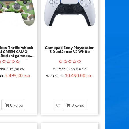
less-Thrillershock
Gamepad Sony Playstation
S4 GREEN CAMO
5 DualSense V2 White
Bezicni gamepa...
ena:
3.499,00
MP cena:
11.990,00
RSD.
RSD.
3.499,00
10.490,00
a:
Web cena:
RSD.
RSD.
U korpu
U korpu