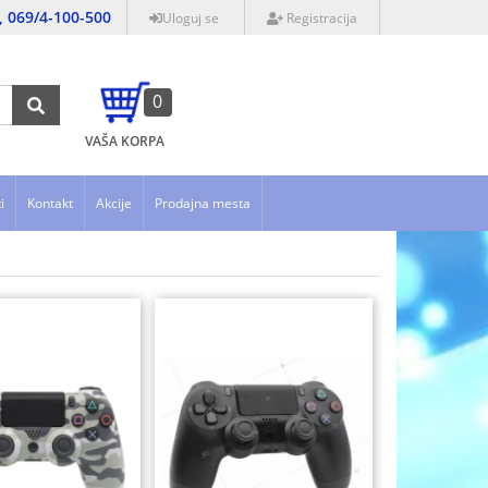
, 069/4-100-500
Uloguj se
Registracija
0
VAŠA KORPA
i
Kontakt
Akcije
Prodajna mesta